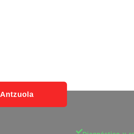
 Antzuola
Diagnóstico y r