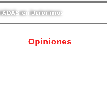
s ADAS en Jerónimos
Opiniones