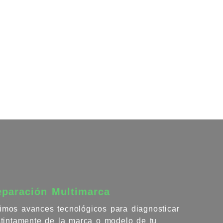
eparación Multimarca
imos avances tecnológicos para diagnosticar
istintamente de la marca o modelo de tu