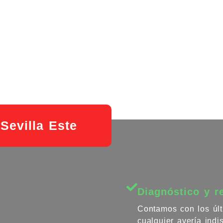
 Sevilla Este
Diagnóstico y r
Contamos con los últ
cualquier avería ind